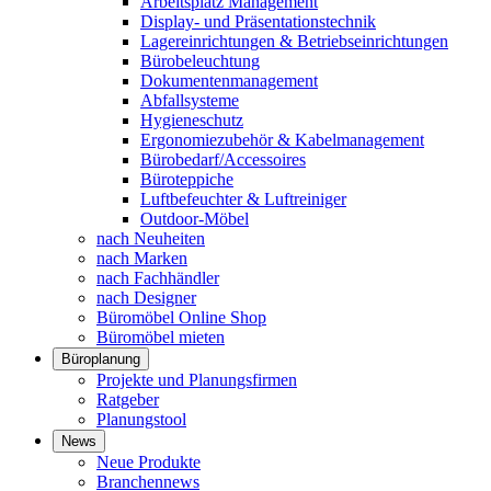
Arbeitsplatz Management
Display- und Präsentationstechnik
Lagereinrichtungen & Betriebseinrichtungen
Bürobeleuchtung
Dokumentenmanagement
Abfallsysteme
Hygieneschutz
Ergonomiezubehör & Kabelmanagement
Bürobedarf/Accessoires
Büroteppiche
Luftbefeuchter & Luftreiniger
Outdoor-Möbel
nach Neuheiten
nach Marken
nach Fachhändler
nach Designer
Büromöbel Online Shop
Büromöbel mieten
Büroplanung
Projekte und Planungsfirmen
Ratgeber
Planungstool
News
Neue Produkte
Branchennews