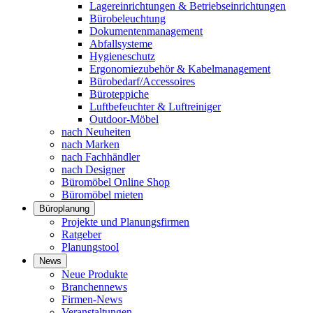
Lagereinrichtungen & Betriebseinrichtungen
Bürobeleuchtung
Dokumentenmanagement
Abfallsysteme
Hygieneschutz
Ergonomiezubehör & Kabelmanagement
Bürobedarf/Accessoires
Büroteppiche
Luftbefeuchter & Luftreiniger
Outdoor-Möbel
nach Neuheiten
nach Marken
nach Fachhändler
nach Designer
Büromöbel Online Shop
Büromöbel mieten
Büroplanung
Projekte und Planungsfirmen
Ratgeber
Planungstool
News
Neue Produkte
Branchennews
Firmen-News
Veranstaltungen