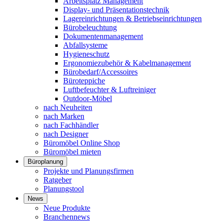
Arbeitsplatz Management
Display- und Präsentationstechnik
Lagereinrichtungen & Betriebseinrichtungen
Bürobeleuchtung
Dokumentenmanagement
Abfallsysteme
Hygieneschutz
Ergonomiezubehör & Kabelmanagement
Bürobedarf/Accessoires
Büroteppiche
Luftbefeuchter & Luftreiniger
Outdoor-Möbel
nach Neuheiten
nach Marken
nach Fachhändler
nach Designer
Büromöbel Online Shop
Büromöbel mieten
Büroplanung
Projekte und Planungsfirmen
Ratgeber
Planungstool
News
Neue Produkte
Branchennews