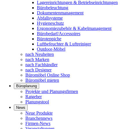
Lagereinrichtungen & Betriebseinrichtungen
Bürobeleuchtung
Dokumentenmanagement
Abfallsysteme
Hygieneschutz
Ergonomiezubehör & Kabelmanagement
Bürobedarf/Accessoires
Büroteppiche
Luftbefeuchter & Luftreiniger
Outdoor-Möbel
nach Neuheiten
nach Marken
nach Fachhändler
nach Designer
Büromöbel Online Shop
Büromöbel mieten
Büroplanung
Projekte und Planungsfirmen
Ratgeber
Planungstool
News
Neue Produkte
Branchennews
Firmen-News
Veranstaltungen