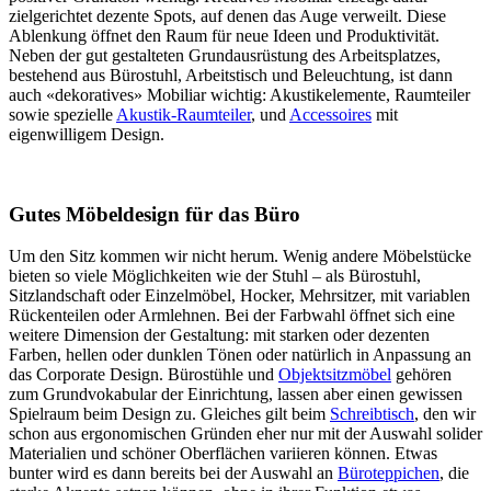
zielgerichtet dezente Spots, auf denen das Auge verweilt. Diese
Ablenkung öffnet den Raum für neue Ideen und Produktivität.
Neben der gut gestalteten Grundausrüstung des Arbeitsplatzes,
bestehend aus Bürostuhl, Arbeitstisch und Beleuchtung, ist dann
auch «dekoratives» Mobiliar wichtig: Akustikelemente, Raumteiler
sowie spezielle
Akustik-Raumteiler
, und
Accessoires
mit
eigenwilligem Design.
Gutes Möbeldesign für das Büro
Um den Sitz kommen wir nicht herum. Wenig andere Möbelstücke
bieten so viele Möglichkeiten wie der Stuhl – als Bürostuhl,
Sitzlandschaft oder Einzelmöbel, Hocker, Mehrsitzer, mit variablen
Rückenteilen oder Armlehnen. Bei der Farbwahl öffnet sich eine
weitere Dimension der Gestaltung: mit starken oder dezenten
Farben, hellen oder dunklen Tönen oder natürlich in Anpassung an
das Corporate Design. Bürostühle und
Objektsitzmöbel
gehören
zum Grundvokabular der Einrichtung, lassen aber einen gewissen
Spielraum beim Design zu. Gleiches gilt beim
Schreibtisch
, den wir
schon aus ergonomischen Gründen eher nur mit der Auswahl solider
Materialien und schöner Oberflächen variieren können. Etwas
bunter wird es dann bereits bei der Auswahl an
Büroteppichen
, die