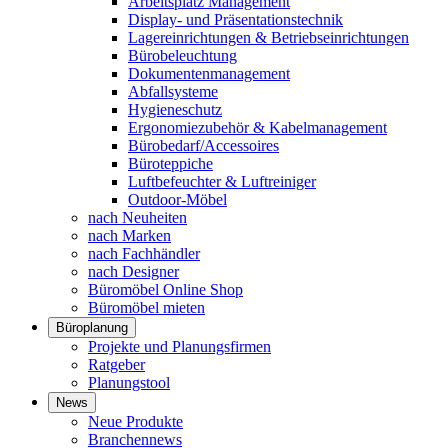
Arbeitsplatz Management
Display- und Präsentationstechnik
Lagereinrichtungen & Betriebseinrichtungen
Bürobeleuchtung
Dokumentenmanagement
Abfallsysteme
Hygieneschutz
Ergonomiezubehör & Kabelmanagement
Bürobedarf/Accessoires
Büroteppiche
Luftbefeuchter & Luftreiniger
Outdoor-Möbel
nach Neuheiten
nach Marken
nach Fachhändler
nach Designer
Büromöbel Online Shop
Büromöbel mieten
Büroplanung
Projekte und Planungsfirmen
Ratgeber
Planungstool
News
Neue Produkte
Branchennews