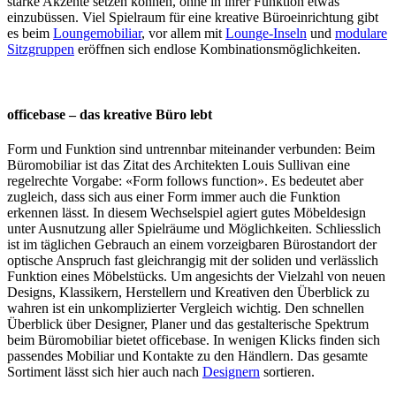
starke Akzente setzen können, ohne in ihrer Funktion etwas
einzubüssen. Viel Spielraum für eine kreative Büroeinrichtung gibt
es beim
Loungemobiliar
, vor allem mit
Lounge-Inseln
und
modulare
Sitzgruppen
eröffnen sich endlose Kombinationsmöglichkeiten.
officebase – das kreative Büro lebt
Form und Funktion sind untrennbar miteinander verbunden: Beim
Büromobiliar ist das Zitat des Architekten Louis Sullivan eine
regelrechte Vorgabe: «Form follows function». Es bedeutet aber
zugleich, dass sich aus einer Form immer auch die Funktion
erkennen lässt. In diesem Wechselspiel agiert gutes Möbeldesign
unter Ausnutzung aller Spielräume und Möglichkeiten. Schliesslich
ist im täglichen Gebrauch an einem vorzeigbaren Bürostandort der
optische Anspruch fast gleichrangig mit der soliden und verlässlich
Funktion eines Möbelstücks. Um angesichts der Vielzahl von neuen
Designs, Klassikern, Herstellern und Kreativen den Überblick zu
wahren ist ein unkomplizierter Vergleich wichtig. Den schnellen
Überblick über Designer, Planer und das gestalterische Spektrum
beim Büromobiliar bietet officebase. In wenigen Klicks finden sich
passendes Mobiliar und Kontakte zu den Händlern. Das gesamte
Sortiment lässt sich hier auch nach
Designern
sortieren.