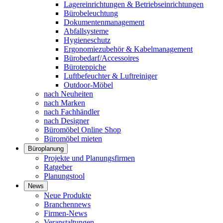
Lagereinrichtungen & Betriebseinrichtungen
Bürobeleuchtung
Dokumentenmanagement
Abfallsysteme
Hygieneschutz
Ergonomiezubehör & Kabelmanagement
Bürobedarf/Accessoires
Büroteppiche
Luftbefeuchter & Luftreiniger
Outdoor-Möbel
nach Neuheiten
nach Marken
nach Fachhändler
nach Designer
Büromöbel Online Shop
Büromöbel mieten
Büroplanung
Projekte und Planungsfirmen
Ratgeber
Planungstool
News
Neue Produkte
Branchennews
Firmen-News
Veranstaltungen