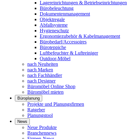
Lagereinrichtungen & Betriebseinrichtungen
Bürobeleuchtung
Dokumentenmanagement
Objektregale
Abfallsysteme
Hygieneschutz
Ergonomiezubehör & Kabelmanagement
Bürobedarf/Accessoires
Büroteppiche
Luftbefeuchter & Luftreiniger
Outdoor-Möbel
nach Neuheiten
nach Marken
nach Fachhändler
nach Designer
Büromöbel Online Shop
Büromöbel mieten
Büroplanung
Projekte und Planungsfirmen
Ratgeber
Planungstool
News
Neue Produkte
Branchennews
Firmen-News