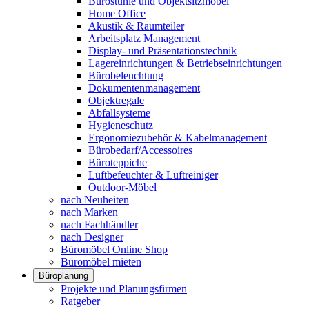
Bürostühle und Objektsitzmöbel
Home Office
Akustik & Raumteiler
Arbeitsplatz Management
Display- und Präsentationstechnik
Lagereinrichtungen & Betriebseinrichtungen
Bürobeleuchtung
Dokumentenmanagement
Objektregale
Abfallsysteme
Hygieneschutz
Ergonomiezubehör & Kabelmanagement
Bürobedarf/Accessoires
Büroteppiche
Luftbefeuchter & Luftreiniger
Outdoor-Möbel
nach Neuheiten
nach Marken
nach Fachhändler
nach Designer
Büromöbel Online Shop
Büromöbel mieten
Büroplanung
Projekte und Planungsfirmen
Ratgeber