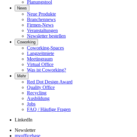
Planungstool
News
Neue Produkte
Branchennews
Firmen-News
Veranstaltungen
Newsletter bestellen
Coworking
Coworking-Spaces
Langzeitmiete
Meetingraum
Virtual Office
Was ist Coworking?
Mehr
Red Dot Design Award
Quality Office
Recycling
Ausbildung
Jobs
FAQ / Häufige Fragen
LinkedIn
Newsletter
myofficebase