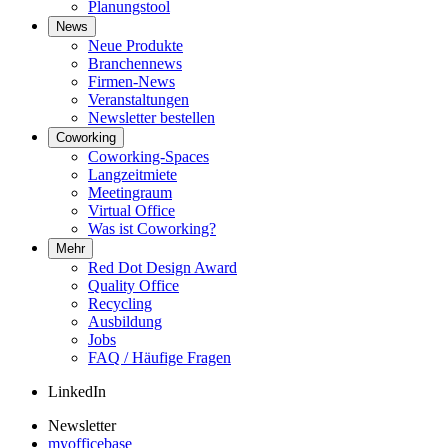
Planungstool
News
Neue Produkte
Branchennews
Firmen-News
Veranstaltungen
Newsletter bestellen
Coworking
Coworking-Spaces
Langzeitmiete
Meetingraum
Virtual Office
Was ist Coworking?
Mehr
Red Dot Design Award
Quality Office
Recycling
Ausbildung
Jobs
FAQ / Häufige Fragen
LinkedIn
Newsletter
myofficebase