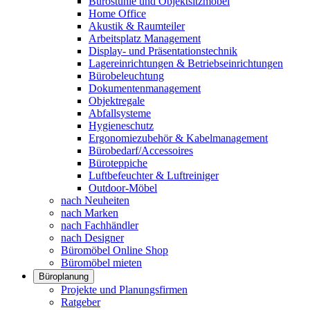
Bürostühle und Objektsitzmöbel
Home Office
Akustik & Raumteiler
Arbeitsplatz Management
Display- und Präsentationstechnik
Lagereinrichtungen & Betriebseinrichtungen
Bürobeleuchtung
Dokumentenmanagement
Objektregale
Abfallsysteme
Hygieneschutz
Ergonomiezubehör & Kabelmanagement
Bürobedarf/Accessoires
Büroteppiche
Luftbefeuchter & Luftreiniger
Outdoor-Möbel
nach Neuheiten
nach Marken
nach Fachhändler
nach Designer
Büromöbel Online Shop
Büromöbel mieten
Büroplanung
Projekte und Planungsfirmen
Ratgeber