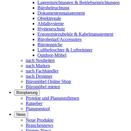
Lagereinrichtungen & Betriebseinrichtungen
Bürobeleuchtung
Dokumentenmanagement
Objektregale
Abfallsysteme
Hygieneschutz
Ergonomiezubehör & Kabelmanagement
Bürobedarf/Accessoires
Büroteppiche
Luftbefeuchter & Luftreiniger
Outdoor-Möbel
nach Neuheiten
nach Marken
nach Fachhändler
nach Designer
Büromöbel Online Shop
Büromöbel mieten
Büroplanung
Projekte und Planungsfirmen
Ratgeber
Planungstool
News
Neue Produkte
Branchennews
Firmen-News