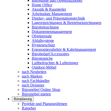
Bürostühle und Objektsitzmöbel
Home Office
Akustik & Raumteiler
Arbeitsplatz Management
Display- und Präsentationstechnik
Lagereinrichtungen & Betriebseinrichtungen
Bürobeleuchtung
Dokumentenmanagement
Objektregale
Abfallsysteme
Hygieneschutz
Ergonomiezubehör & Kabelmanagement
Bürobedarf/Accessoires
Büroteppiche
Luftbefeuchter & Luftreiniger
Outdoor-Möbel
nach Neuheiten
nach Marken
nach Fachhändler
nach Designer
Büromöbel Online Shop
Büromöbel mieten
Büroplanung
Projekte und Planungsfirmen
Ratgeber