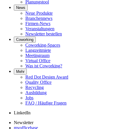
Planungstool
News
Neue Produkte
Branchennews
Firmen-News
Veranstaltungen
Newsletter bestellen
Coworking
Coworking-Spaces
Langzeitmiete
Meetingraum
Virtual Office
Was ist Coworking?
Mehr
Red Dot Design Award
Quality Office
Recycling
Ausbildung
Jobs
FAQ / Häufige Fragen
LinkedIn
Newsletter
myofficebase