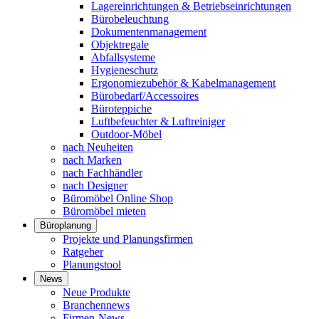
Lagereinrichtungen & Betriebseinrichtungen
Bürobeleuchtung
Dokumentenmanagement
Objektregale
Abfallsysteme
Hygieneschutz
Ergonomiezubehör & Kabelmanagement
Bürobedarf/Accessoires
Büroteppiche
Luftbefeuchter & Luftreiniger
Outdoor-Möbel
nach Neuheiten
nach Marken
nach Fachhändler
nach Designer
Büromöbel Online Shop
Büromöbel mieten
Büroplanung
Projekte und Planungsfirmen
Ratgeber
Planungstool
News
Neue Produkte
Branchennews
Firmen-News