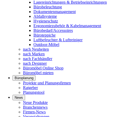
Lagereinrichtungen & Betriebseinrichtungen
Bürobeleuchtung
Dokumentenmanagement
Abfallsysteme
Hygieneschutz
Ergonomiezubehör & Kabelmanagement
Bürobedarf/Accessoires
Büroteppiche
Luftbefeuchter & Luftreiniger
Outdoor-Möbel
nach Neuheiten
nach Marken
nach Fachhändler
nach Designer
Büromöbel Online Shop
Büromöbel mieten
Büroplanung
Projekte und Planungsfirmen
Ratgeber
Planungstool
News
Neue Produkte
Branchennews
Firmen-News
Veranstaltungen