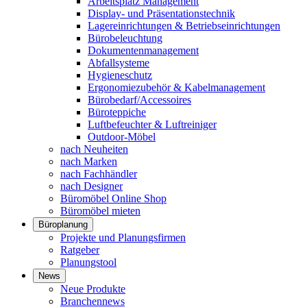
Arbeitsplatz Management
Display- und Präsentationstechnik
Lagereinrichtungen & Betriebseinrichtungen
Bürobeleuchtung
Dokumentenmanagement
Abfallsysteme
Hygieneschutz
Ergonomiezubehör & Kabelmanagement
Bürobedarf/Accessoires
Büroteppiche
Luftbefeuchter & Luftreiniger
Outdoor-Möbel
nach Neuheiten
nach Marken
nach Fachhändler
nach Designer
Büromöbel Online Shop
Büromöbel mieten
Büroplanung
Projekte und Planungsfirmen
Ratgeber
Planungstool
News
Neue Produkte
Branchennews