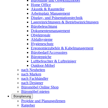
Bürostühle und Objektsitzmöbel
Home Office
Akustik & Raumteiler
Arbeitsplatz Management
Display- und Präsentationstechnik
Lagereinrichtungen & Betriebseinrichtungen
Bürobeleuchtung
Dokumentenmanagement
Objektregale
Abfallsysteme
Hygieneschutz
Ergonomiezubehör & Kabelmanagement
Bürobedarf/Accessoires
Büroteppiche
Luftbefeuchter & Luftreiniger
Outdoor-Möbel
nach Neuheiten
nach Marken
nach Fachhändler
nach Designer
Büromöbel Online Shop
Büromöbel mieten
Büroplanung
Projekte und Planungsfirmen
Ratgeber