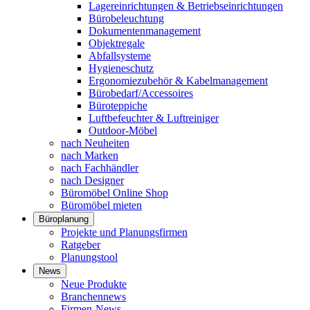
Lagereinrichtungen & Betriebseinrichtungen
Bürobeleuchtung
Dokumentenmanagement
Objektregale
Abfallsysteme
Hygieneschutz
Ergonomiezubehör & Kabelmanagement
Bürobedarf/Accessoires
Büroteppiche
Luftbefeuchter & Luftreiniger
Outdoor-Möbel
nach Neuheiten
nach Marken
nach Fachhändler
nach Designer
Büromöbel Online Shop
Büromöbel mieten
Büroplanung
Projekte und Planungsfirmen
Ratgeber
Planungstool
News
Neue Produkte
Branchennews
Firmen-News