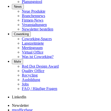
Planungstool
News
Neue Produkte
Branchennews
Firmen-News
Veranstaltungen
Newsletter bestellen
Coworking
Coworking-Spaces
Langzeitmiete
Meetingraum
Virtual Office
Was ist Coworking?
Mehr
Red Dot Design Award
Quality Office
Recycling
Ausbildung
Jobs
FAQ / Häufige Fragen
LinkedIn
Newsletter
myofficebase