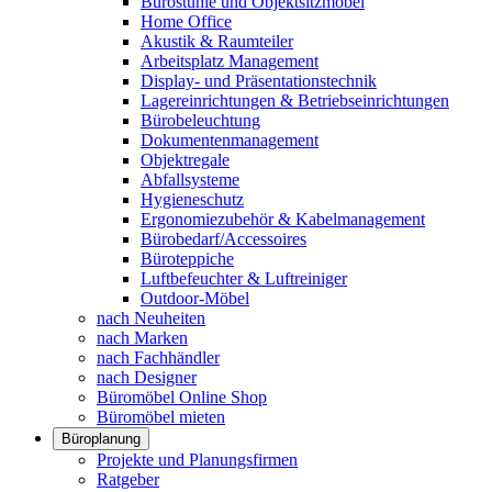
Bürostühle und Objektsitzmöbel
Home Office
Akustik & Raumteiler
Arbeitsplatz Management
Display- und Präsentationstechnik
Lagereinrichtungen & Betriebseinrichtungen
Bürobeleuchtung
Dokumentenmanagement
Objektregale
Abfallsysteme
Hygieneschutz
Ergonomiezubehör & Kabelmanagement
Bürobedarf/Accessoires
Büroteppiche
Luftbefeuchter & Luftreiniger
Outdoor-Möbel
nach Neuheiten
nach Marken
nach Fachhändler
nach Designer
Büromöbel Online Shop
Büromöbel mieten
Büroplanung
Projekte und Planungsfirmen
Ratgeber