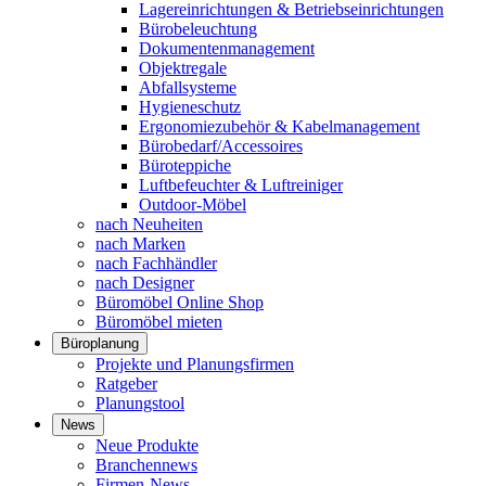
Lagereinrichtungen & Betriebseinrichtungen
Bürobeleuchtung
Dokumentenmanagement
Objektregale
Abfallsysteme
Hygieneschutz
Ergonomiezubehör & Kabelmanagement
Bürobedarf/Accessoires
Büroteppiche
Luftbefeuchter & Luftreiniger
Outdoor-Möbel
nach Neuheiten
nach Marken
nach Fachhändler
nach Designer
Büromöbel Online Shop
Büromöbel mieten
Büroplanung
Projekte und Planungsfirmen
Ratgeber
Planungstool
News
Neue Produkte
Branchennews
Firmen-News