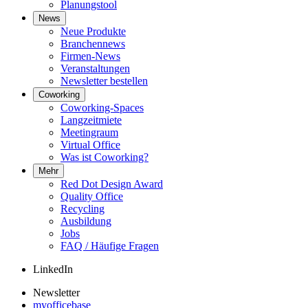
Planungstool
News
Neue Produkte
Branchennews
Firmen-News
Veranstaltungen
Newsletter bestellen
Coworking
Coworking-Spaces
Langzeitmiete
Meetingraum
Virtual Office
Was ist Coworking?
Mehr
Red Dot Design Award
Quality Office
Recycling
Ausbildung
Jobs
FAQ / Häufige Fragen
LinkedIn
Newsletter
myofficebase