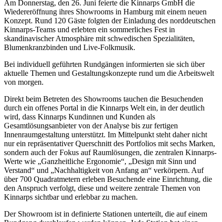
Am Donnerstag, den 26. Juni feierte die Kinnarps GmbH die
Wiedereröffnung ihres Showrooms in Hamburg mit einem neuen
Konzept. Rund 120 Gäste folgten der Einladung des norddeutschen
Kinnarps-Teams und erlebten ein sommerliches Fest in
skandinavischer Atmosphäre mit schwedischen Spezialitäten,
Blumenkranzbinden und Live-Folkmusik.
Bei individuell geführten Rundgängen informierten sie sich über
aktuelle Themen und Gestaltungskonzepte rund um die Arbeitswelt
von morgen.
Direkt beim Betreten des Showrooms tauchen die Besuchenden
durch ein offenes Portal in die Kinnarps Welt ein, in der deutlich
wird, dass Kinnarps Kundinnen und Kunden als
Gesamtlösungsanbieter von der Analyse bis zur fertigen
Innenraumgestaltung unterstützt. Im Mittelpunkt steht daher nicht
nur ein repräsentativer Querschnitt des Portfolios mit sechs Marken,
sondern auch der Fokus auf Raumlösungen, die zentralen Kinnarps-
Werte wie „Ganzheitliche Ergonomie“, „Design mit Sinn und
Verstand“ und „Nachhaltigkeit von Anfang an“ verkörpern. Auf
über 700 Quadratmetern erleben Besuchende eine Einrichtung, die
den Anspruch verfolgt, diese und weitere zentrale Themen von
Kinnarps sichtbar und erlebbar zu machen.
Der Showroom ist in definierte Stationen unterteilt, die auf einem