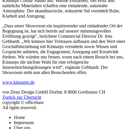
Kinnarps Colour Studio aus. Warme Erdfarben, viel Holz und
natürliche Materialien schaffen eine einladende, naturnahe
Atmosphäre. Der skandinavische, reduzierte Stil vermittelt Ruhe,
Klarheit und Anregung.
„Dass unser Showroom ein inspirierender und einladender Ort der
Begegnung ist, hat sich bereits auf unserer stimmungsvollen
Eröffnung gezeigt", berichtete Commercial Director Dr. Jens
Gebhardt. „Wir können hier Vertrauen aufbauen und den Wert einer
Geschäftsbeziehung mit Kinnarps vermitteln sowie Wissen und
Gespräche anbieten, die Engagement, Anregung und Kreativität
fördern. Wir würden uns freuen, wenn nach einem Besuch bei uns,
Kinnarps die nächste Wahl für eine erfolgreiche
Inneneinrichtungslösungen wird“, ergänzte Gebhardt. Der
Showroom steht nun allen Besuchenden offen.
www.kinnarps.de
von
Denz Design GmbH
Dorfstr. 8
8606
Greifensee
CH
Zurück zur Übersicht
copyright © officebase
All rights reserved.
Home
Impressum
Über uns