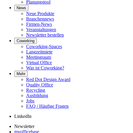
Planungstool
News
Neue Produkte
Branchennews
Firmen-News
Veranstaltungen
Newsletter bestellen
Coworking
Coworking-Spaces
Langzeitmiete
Meetingraum
Virtual Office
Was ist Coworking?
Mehr
Red Dot Design Award
Quality Office
Recycling
Ausbildung
Jobs
FAQ / Häufige Fragen
LinkedIn
Newsletter
myofficebase