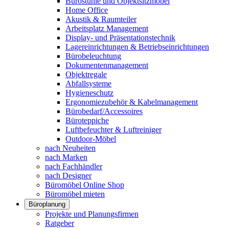
Bürostühle und Objektsitzmöbel
Home Office
Akustik & Raumteiler
Arbeitsplatz Management
Display- und Präsentationstechnik
Lagereinrichtungen & Betriebseinrichtungen
Bürobeleuchtung
Dokumentenmanagement
Objektregale
Abfallsysteme
Hygieneschutz
Ergonomiezubehör & Kabelmanagement
Bürobedarf/Accessoires
Büroteppiche
Luftbefeuchter & Luftreiniger
Outdoor-Möbel
nach Neuheiten
nach Marken
nach Fachhändler
nach Designer
Büromöbel Online Shop
Büromöbel mieten
Büroplanung
Projekte und Planungsfirmen
Ratgeber