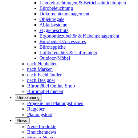
Lagereinrichtungen & Betriebseinrichtungen
Bürobeleuchtung
Dokumentenmanagement
Objektregale
Abfallsysteme
Hygieneschutz
Ergonomiezubehör & Kabelmanagement
Bürobedarf/Accessoires
Büroteppiche
Luftbefeuchter & Luftreiniger
Outdoor-Möbel
nach Neuheiten
nach Marken
nach Fachhändler
nach Designer
Büromöbel Online Shop
Büromöbel mieten
Büroplanung
Projekte und Planungsfirmen
Ratgeber
Planungstool
News
Neue Produkte
Branchennews
Firmen-News